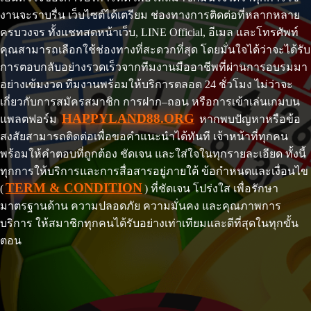
งานจะราบรื่น เว็บไซต์ได้เตรียม ช่องทางการติดต่อที่หลากหลาย
ครบวงจร ทั้งแชทสดหน้าเว็บ, LINE Official, อีเมล และโทรศัพท์
คุณสามารถเลือกใช้ช่องทางที่สะดวกที่สุด โดยมั่นใจได้ว่าจะได้รับ
การตอบกลับอย่างรวดเร็วจากทีมงานมืออาชีพที่ผ่านการอบรมมา
อย่างเข้มงวด ทีมงานพร้อมให้บริการตลอด 24 ชั่วโมง ไม่ว่าจะ
เกี่ยวกับการสมัครสมาชิก การฝาก–ถอน หรือการเข้าเล่นเกมบน
HAPPYLAND88.ORG
แพลตฟอร์ม
หากพบปัญหาหรือข้อ
สงสัยสามารถติดต่อเพื่อขอคำแนะนำได้ทันที เจ้าหน้าที่ทุกคน
พร้อมให้คำตอบที่ถูกต้อง ชัดเจน และใส่ใจในทุกรายละเอียด ทั้งนี้
ทุกการให้บริการและการสื่อสารอยู่ภายใต้ ข้อกำหนดและเงื่อนไข
TERM & CONDITION
(
) ที่ชัดเจน โปร่งใส เพื่อรักษา
มาตรฐานด้าน ความปลอดภัย ความมั่นคง และคุณภาพการ
บริการ ให้สมาชิกทุกคนได้รับอย่างเท่าเทียมและดีที่สุดในทุกขั้น
ตอน